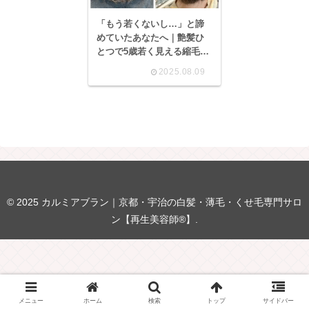
「もう若くないし…」と諦
めていたあなたへ｜艶髪ひ
とつで5歳若く見える縮毛矯
正【京都・宇治 カルミアブ
2025.08.09
ラン】
© 2025 カルミアブラン｜京都・宇治の白髪・薄毛・くせ毛専門サロ
ン【再生美容師®】.
メニュー
ホーム
検索
トップ
サイドバー