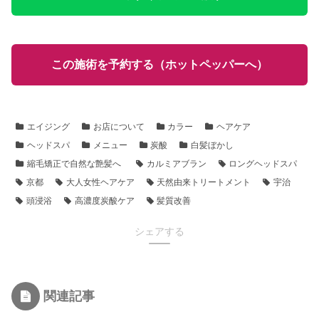
この施術を予約する（ホットペッパーへ）
エイジング
お店について
カラー
ヘアケア
ヘッドスパ
メニュー
炭酸
白髪ぼかし
縮毛矯正で自然な艶髪へ
カルミアブラン
ロングヘッドスパ
京都
大人女性ヘアケア
天然由来トリートメント
宇治
頭浸浴
高濃度炭酸ケア
髪質改善
シェアする
関連記事