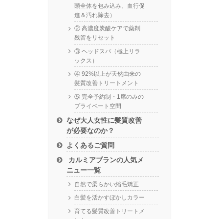
頭全体を包み込み、血行促
進＆汚れ除去）
② 高濃度炭酸ケアで薬剤
残留をリセット
③ ヘッドスパ（極上リラ
ックス）
④ 92%以上が天然由来の
髪質改善トリートメント
⑤ 完全予約制・1席のみの
プライベート空間
なぜ大人女性に髪質改善
が必要なのか？
よくあるご質問
カルミアブランの人気メ
ニュー一覧
自然で柔らかい縮毛矯正
白髪を活かすぼかしカラー
育てる髪質改善トリートメ