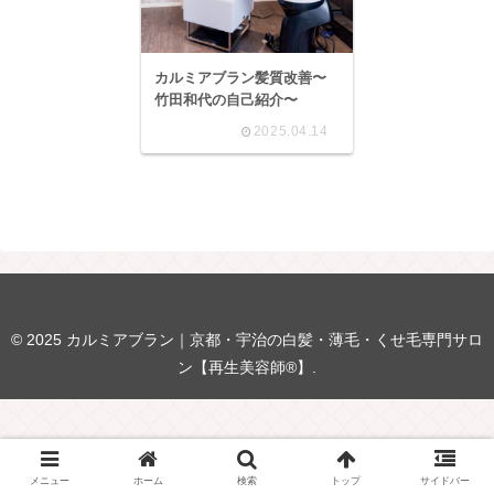
カルミアブラン髪質改善〜
竹田和代の自己紹介〜
2025.04.14
© 2025 カルミアブラン｜京都・宇治の白髪・薄毛・くせ毛専門サロ
ン【再生美容師®】.
メニュー
ホーム
検索
トップ
サイドバー