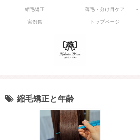
縮毛矯正
薄毛・分け目ケア
実例集
トップページ
縮毛矯正と年齢