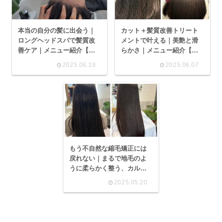
本当の自分の髪に出会う｜
カット＋髪質改善トリート
ロングヘッドスパで髪質改
メントで叶える｜美艶と滑
善ケア｜メニュー紹介【京
らかさ｜メニュー紹介【京
都・宇治の髪質改善カルミ
都・宇治の髪質改善カルミ
2025.06.18
2025.06.07
アブラン】
アブラン】
もう不自然な縮毛矯正には
戻れない｜まるで地毛のよ
うに柔らかく整う、カルミ
アブラン式ストレートヘア
2025.05.20
【京都・宇治｜1日3名限定
の貸切サロン】