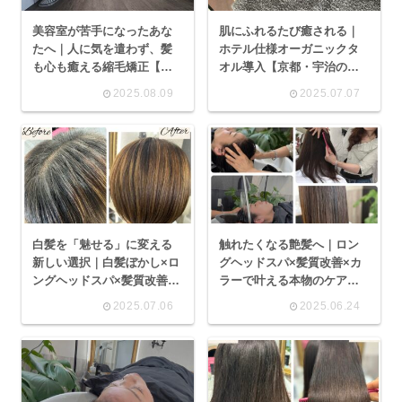
美容室が苦手になったあな
肌にふれるたび癒される｜
たへ｜人に気を遣わず、髪
ホテル仕様オーガニックタ
も心も癒える縮毛矯正【京
オル導入【京都・宇治の貸
都・宇治 カルミアブラン】
切サロン カルミアブラン】
2025.08.09
2025.07.07
白髪を「魅せる」に変える
触れたくなる艶髪へ｜ロン
新しい選択｜白髪ぼかし×ロ
グヘッドスパ×髪質改善×カ
ングヘッドスパ×髪質改善メ
ラーで叶える本物のケア｜
ニュー紹介【京都・宇治 貸
メニュー紹介【京都 宇治の
2025.07.06
2025.06.24
切美容室カルミアブラン】
貸切美容室 カルミアブラ
ン】