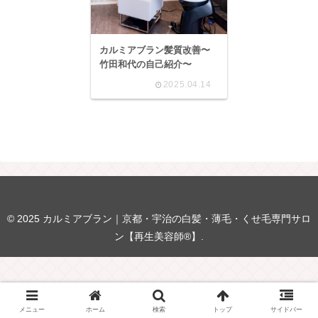
カルミアブラン髪質改善〜
竹田和代の自己紹介〜
2025.04.14
© 2025 カルミアブラン｜京都・宇治の白髪・薄毛・くせ毛専門サロ
ン【再生美容師®】.
メニュー
ホーム
検索
トップ
サイドバー