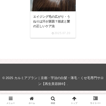
エイジング毛の広がり・う
ねりは汗が原因？頭皮と髪
の正しいケア法
2025.07.20
© 2025 カルミアブラン｜京都・宇治の白髪・薄毛・くせ毛専門サロ
ン【再生美容師®】.
メニュー
ホーム
検索
トップ
サイドバー