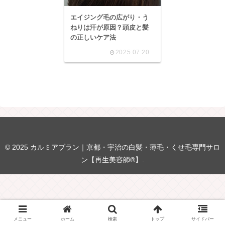
エイジング毛の広がり・う
ねりは汗が原因？頭皮と髪
の正しいケア法
2025.07.20
© 2025 カルミアブラン｜京都・宇治の白髪・薄毛・くせ毛専門サロ
ン【再生美容師®】.
メニュー
ホーム
検索
トップ
サイドバー