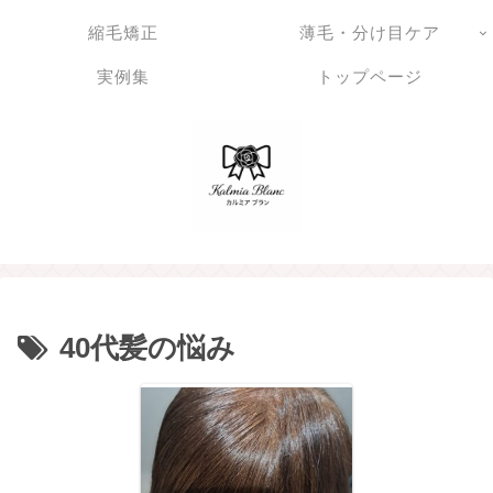
縮毛矯正
薄毛・分け目ケア
実例集
トップページ
40代髪の悩み