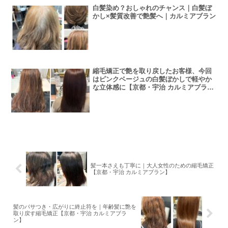
白髪染め？おしゃれのチャンス｜白髪ぼ
かし×髪質改善で艶髪へ｜カルミアブラン
縮毛矯正で艶を取り戻したお客様、今回
はピンクベージュの白髪ぼかしで軽やか
な立体感に【京都・宇治 カルミアブラ
ン】
髪一本さえも丁寧に｜大人女性のための縮毛矯正
【京都・宇治 カルミアブラン】
髪のパサつき・広がりに終止符を｜年齢髪に艶を
取り戻す縮毛矯正【京都・宇治 カルミアブラ
ン】