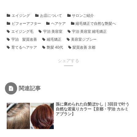
エイジング
お店について
サロンご紹介
ビフォーアフター
ヘアケア
縮毛矯正で自然な艶髪へ
エイジング毛
宇治 美容室
宇治 美容室 縮毛矯正
宇治 髪質改善
縮毛矯正
美容室ジプシー
育てるヘアケア
艶髪 40代
髪質改善 京都
シェアする
関連記事
孫に褒められた白髪ぼかし｜3回目で叶う
自然な若返りカラー【京都・宇治 カルミ
アブラン】