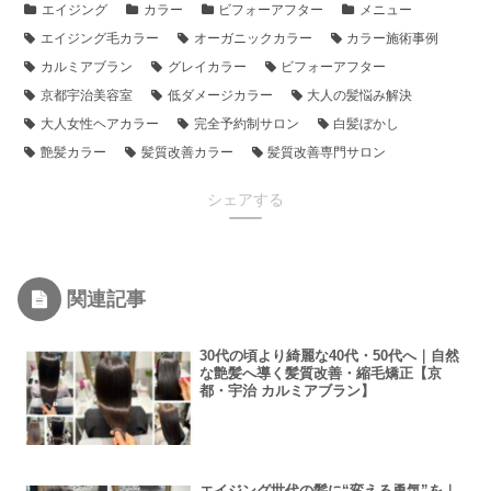
エイジング
カラー
ビフォーアフター
メニュー
エイジング毛カラー
オーガニックカラー
カラー施術事例
カルミアブラン
グレイカラー
ビフォーアフター
京都宇治美容室
低ダメージカラー
大人の髪悩み解決
大人女性ヘアカラー
完全予約制サロン
白髪ぼかし
艶髪カラー
髪質改善カラー
髪質改善専門サロン
シェアする
関連記事
30代の頃より綺麗な40代・50代へ｜自然
な艶髪へ導く髪質改善・縮毛矯正【京
都・宇治 カルミアブラン】
エイジング世代の髪に“変える勇気”を｜