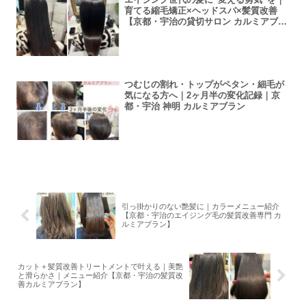
育てる縮毛矯正×ヘッドスパ×髪質改善
【京都・宇治の貸切サロン カルミアブラ
ン】
つむじの割れ・トップがペタン・細毛が
気になる方へ｜2ヶ月半の変化記録｜京
都・宇治 神明 カルミアブラン
引っ掛かりのない艶髪に｜カラーメニュー紹介
【京都・宇治のエイジング毛の髪質改善専門 カ
ルミアブラン】
カット＋髪質改善トリートメントで叶える｜美艶
と滑らかさ｜メニュー紹介【京都・宇治の髪質改
善カルミアブラン】