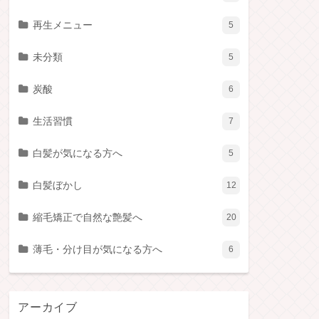
再生メニュー
5
未分類
5
炭酸
6
生活習慣
7
白髪が気になる方へ
5
白髪ぼかし
12
縮毛矯正で自然な艶髪へ
20
薄毛・分け目が気になる方へ
6
アーカイブ