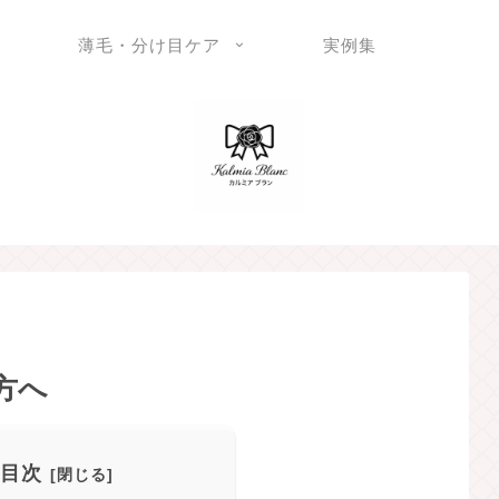
薄毛・分け目ケア
実例集
方へ
目次